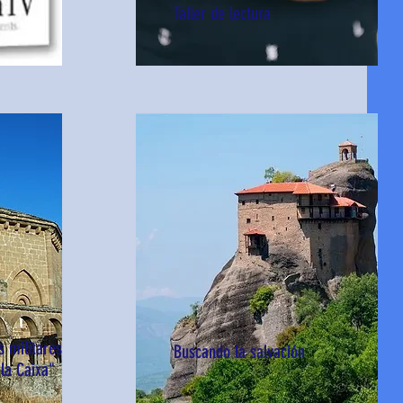
Taller de lectura
s militares
Buscando la salvación
la Caixa"