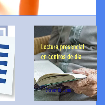
Lectura presencial
en centros de día
Siervas de Jesús
.