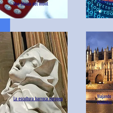
PowerPoi
Uso básico del móvil
Viajando 
La escultura barroca europea
ciudades