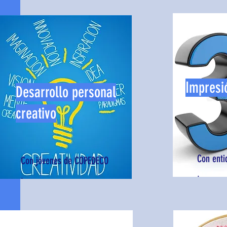
Impresi
Desarrollo personal
creativo
Con enti
Con jóvenes de COPEDECO
.
.