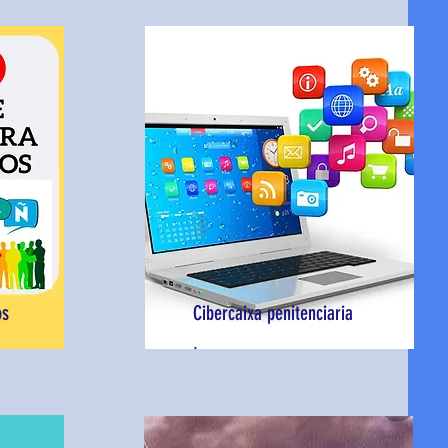
os
Cibercaixa penitenciaria
.