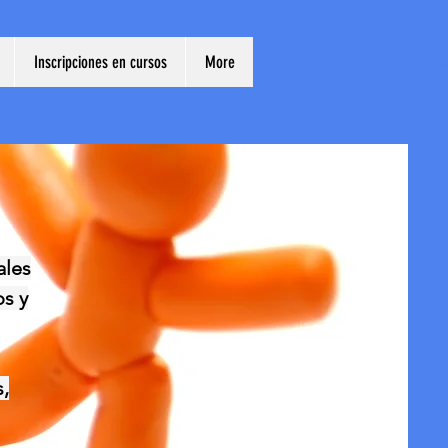
Inscripciones en cursos
More
Inici
ales
os y
s,