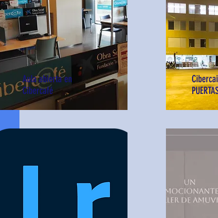
Aula abierta en
Ciberca
Cibercafé
PUERTAS