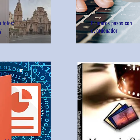
 fotos:
Primeros pasos con
y
el ordenador