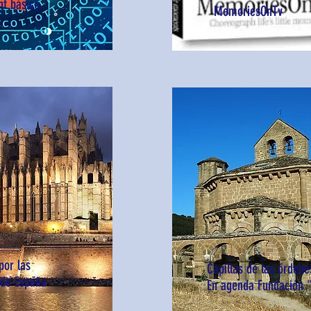
nt básico
MemoriesOnTv
por las
Capillas de las órdene
 de España
En agenda Fundación "