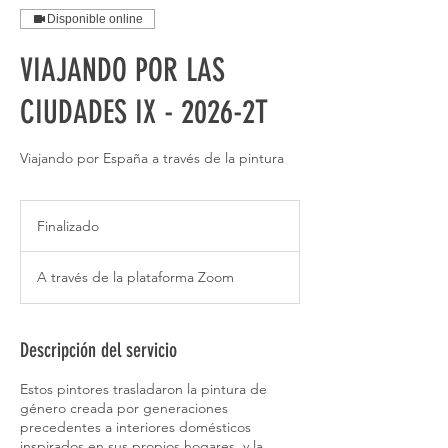
Disponible online
VIAJANDO POR LAS
CIUDADES IX - 2026-2T
Viajando por España a través de la pintura
Finalizado
F
i
n
A través de la plataforma Zoom
a
l
i
z
Descripción del servicio
a
d
Estos pintores trasladaron la pintura de
o
género creada por generaciones
precedentes a interiores domésticos
inspirados en sus propios hogares, y la