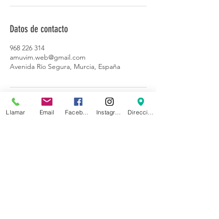
Datos de contacto
968 226 314
amuvim.web@gmail.com
Avenida Río Segura, Murcia, España
Llamar
Email
Facebook
Instagram
Dirección
CONTACTO:
Av. Rio Segura, 6 bajo
(Espacio Fundación "la Caixa")
30002 MURCIA (ESPAÑA)
Teléfono:
968 226 314
Móvil:
679 149 129
Email:
amuvim.info@gmail.com