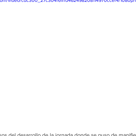
ic.com/video/cdc300_27c304f61ffd462498208114970ccef4/1080p/
os del desarrollo de la jornada donde se puso de manifies