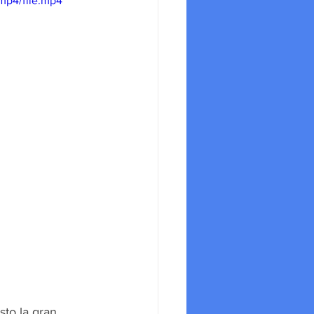
mp4/file.mp4
to la gran 