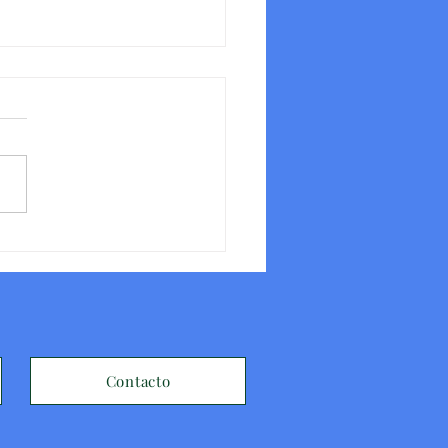
a de Voluntariado de AMUVIM -
23
Contacto