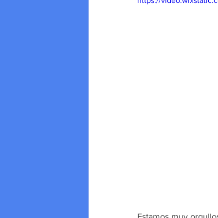
https://video.wixstat
Estamos muy orgullos