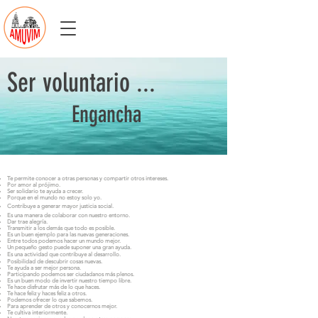
Ser voluntario ...
Engancha
Te permite conocer a otras personas y compartir otros intereses.
Por amor al prójimo.
Ser solidario te ayuda a crecer.
Porque en el mundo no estoy solo yo.
Contribuye a generar mayor justicia social.
Es una manera de colaborar con nuestro entorno.
Dar trae alegría.
Transmitir a los demás que todo es posible.
Es un buen ejemplo para las nuevas generaciones.
Entre todos podemos hacer un mundo mejor.
Un pequeño gesto puede suponer una gran ayuda.
Es una actividad que contribuye al desarrollo.
Posibilidad de descubrir cosas nuevas.
Te ayuda a ser mejor persona.
Participando podemos ser ciudadanos más plenos.
Es un buen modo de invertir nuestro tiempo libre.
Te hace disfrutar más de lo que haces.
Te hace feliz y haces feliz a otros.
Podemos ofrecer lo que sabemos.
Para aprender de otros y conocernos mejor.
Te cultiva interiormente.