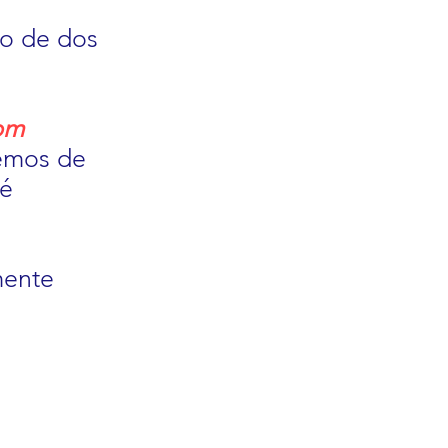
lo de dos
om
remos de
té
mente